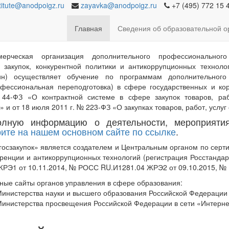
titute@anodpoigz.ru
zayavka@anodpoigz.ru
+7 (495) 772 15 
закупок»
Главная
Сведения об образовательной 
ерческая организация дополнительного профессионального
 закупок, конкурентной политики и антикоррупционных техноло
ин) осуществляет обучение по программам дополнительного
фессиональная переподготовка) в сфере государственных и ко
44-ФЗ «О контрактной системе в сфере закупок товаров, раб
 и от 18 июля 2011 г. № 223-ФЗ «О закупках товаров, работ, услу
ную информацию о деятельности, мероприятия
ите на нашем основном сайте по ссылке
.
госзакупок» является создателем и Центральным органом по сер
уренции и антикоррупционных технологий (регистрация Росстанд
РЭ1 от 10.11.2014, № РОСС RU.И1281.04 ЖРЭ2 от 09.10.2015, № 
ные сайты органов управления в сфере образования:
инистерства науки и высшего образования Российской Федерации 
инистерства просвещения Российской Федерации в сети «Интерн