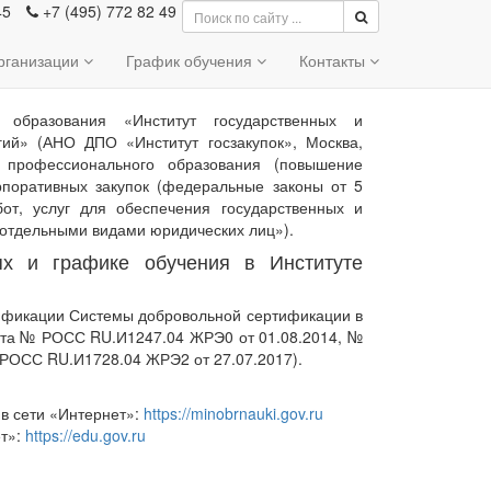
45
+7 (495) 772 82 49
организации
График обучения
Контакты
 образования «Институт государственных и
гий» (АНО ДПО «Институт госзакупок», Москва,
 профессионального образования (повышение
рпоративных закупок (федеральные законы от 5
от, услуг для обеспечения государственных и
г отдельными видами юридических лиц»).
х и графике обучения в Институте
тификации Системы добровольной сертификации в
арта № РОСС RU.И1247.04 ЖРЭ0 от 01.08.2014, №
РОСС RU.И1728.04 ЖРЭ2 от 27.07.2017).
в сети «Интернет»:
https://minobrnauki.gov.ru
ет»:
https://edu.gov.ru