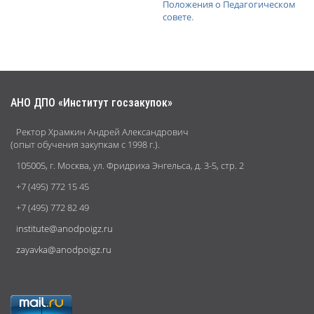
Положения о Педагогическом
совете
.
АНО ДПО «Институт госзакупок»
Ректор Храмкин Андрей Александрович
(опыт обучения закупкам с 1998 г.).
105005, г. Москва, ул. Фридриха Энгельса, д. 3-5, стр. 2
+7 (495) 772 15 45
+7 (495) 772 82 49
institute@anodpoigz.ru
zayavka@anodpoigz.ru